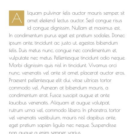
liquam pulvinar felis auctor mauris semper, sit
A
amet eleifend lectus auctor. Sed congue risus
id congue dignissim. Nullam et maximus est.
In condimentum purus eget est pretium sodales. Donec
ipsum ante, tincidunt ac justo ut, egestas bibendum
felis. Duis metus nunc, congue nec condimentum et,
vulputate nec metus. Pellentesque tincidunt odio neque.
Morbi dignissim quis nisl in tincidunt. Vivamus orci
nunc, venenatis vel ante sit amet, placerat auctor eros.
Praesent pellentesque elit dui, vitae ultrices tortor
commodo vel. Aenean at bibendum mauris, a
condimentum erat. Fusce suscipit augue et ante
faucibus venenatis. Aliquam et augue volutpat,
rutrum urna vel, commodo libero. In pharetra, tortor
vel venenatis vestibulum, mauris nisl dapibus ante,
eget pretium sapien ligula nec neque. Suspendisse
non augue a enim semper varius.